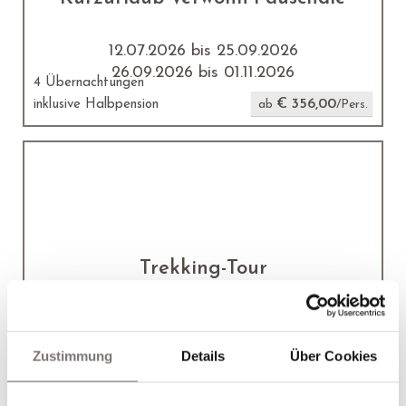
12.07.2026 bis 25.09.2026
26.09.2026 bis 01.11.2026
4 Übernachtungen
€ 356,00
inklusive Halbpension
ab
/Pers.
Trekking-Tour
12.07.2026 bis 25.09.2026
26.09.2026 bis 01.11.2026
7 Übernachtungen
Zustimmung
Details
Über Cookies
inklusive Halbpension davon 1
€ 580,00
Übernachtung auf einer Alm
ab
/Pers.