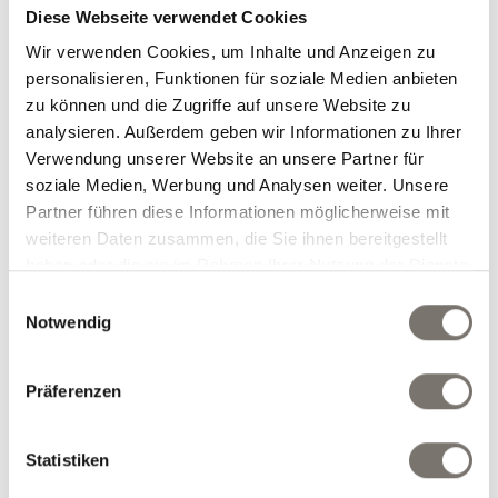
Diese Webseite verwendet Cookies
Wir verwenden Cookies, um Inhalte und Anzeigen zu
personalisieren, Funktionen für soziale Medien anbieten
zu können und die Zugriffe auf unsere Website zu
analysieren. Außerdem geben wir Informationen zu Ihrer
Verwendung unserer Website an unsere Partner für
soziale Medien, Werbung und Analysen weiter. Unsere
Berg-Aktiv-Paket
Partner führen diese Informationen möglicherweise mit
weiteren Daten zusammen, die Sie ihnen bereitgestellt
12.07.2026 bis 25.09.2026
haben oder die sie im Rahmen Ihrer Nutzung der Dienste
26.09.2026 bis 01.11.2026
gesammelt haben.
7 Übernachtungen
Einwilligungsauswahl
€ 588,00
inklusive Halbpension
ab
/Pers.
Notwendig
Präferenzen
Statistiken