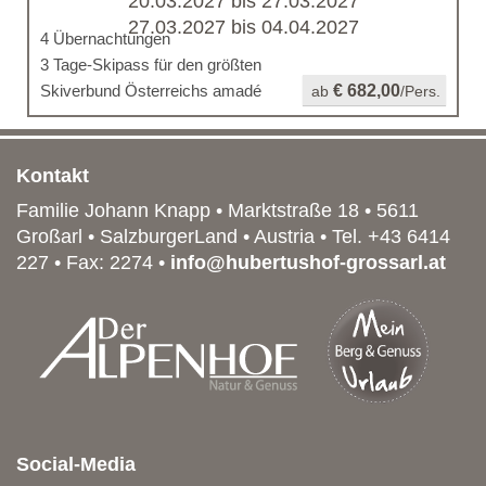
20.03.2027 bis 27.03.2027
27.03.2027 bis 04.04.2027
4 Übernachtungen
3 Tage-Skipass für den größten
Skiverbund Österreichs amadé
€ 682,00
ab
/Pers.
Kontakt
Familie Johann Knapp • Marktstraße 18
•
5611
Großarl
• SalzburgerLand •
Austria
• Tel.
+43 6414
227
• Fax: 2274 •
info@hubertushof-grossarl.at
Social-Media