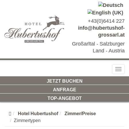
+43(0)6414 227
info@hubertushof-
grossarl.at
Großarltal - Salzburger
Land - Austria
Togg
navig
JETZT BUCHEN
ANFRAGE
TOP-ANGEBOT
Hotel Hubertushof
Zimmer/Preise
Zimmertypen