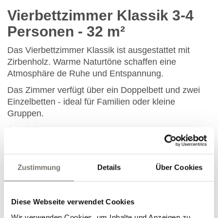
Vierbettzimmer Klassik 3-4
Personen
- 32 m²
Das Vierbettzimmer Klassik ist ausgestattet mit
Zirbenholz. Warme Naturtöne schaffen eine
Atmosphäre de Ruhe und Entspannung.
Das Zimmer verfügt über ein Doppelbett und zwei
Einzelbetten - ideal für Familien oder kleine
Gruppen.
Ausstattung:
TV
Wlan
Zustimmung
Details
Über Cookies
Safe
Badezimmer mit Dusche, WC und Haarföhn
Couch
Diese Webseite verwendet Cookies
Balkon
Wir verwenden Cookies, um Inhalte und Anzeigen zu