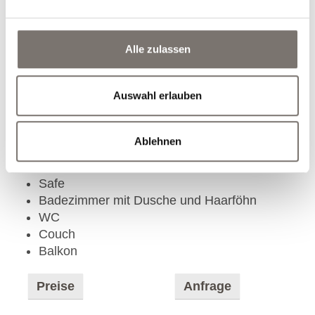
Die Familiensuite M begeistert besonders mit ihrer
geschickten Raumaufteilung. Der separate
Alle zulassen
Schlafbereich in Form einer gemütlichen Koje bietet
Kindern und Jugendlichen einen eigenen
Rückzugsort – liebevoll gestaltet und dennoch in der
Auswahl erlauben
Nähe der Eltern.
Ausstattung:
Ablehnen
TV
W-LAN
Safe
Badezimmer mit Dusche und Haarföhn
WC
Couch
Balkon
Preise
Anfrage