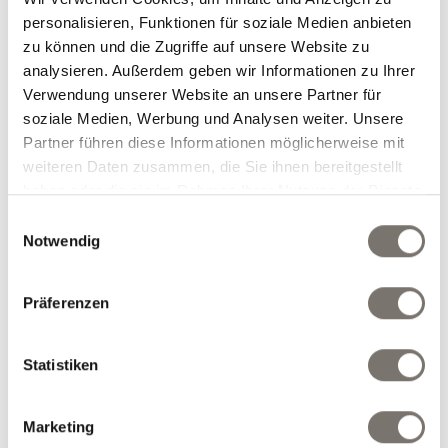
Preise
Anfrage
personalisieren, Funktionen für soziale Medien anbieten
zu können und die Zugriffe auf unsere Website zu
analysieren. Außerdem geben wir Informationen zu Ihrer
Verwendung unserer Website an unsere Partner für
soziale Medien, Werbung und Analysen weiter. Unsere
Partner führen diese Informationen möglicherweise mit
weiteren Daten zusammen, die Sie ihnen bereitgestellt
haben oder die sie im Rahmen Ihrer Nutzung der Dienste
gesammelt haben.
Einwilligungsauswahl
Notwendig
Präferenzen
Statistiken
Familiensuite M 3-4
Personen - NEU
- 35 m²
Marketing