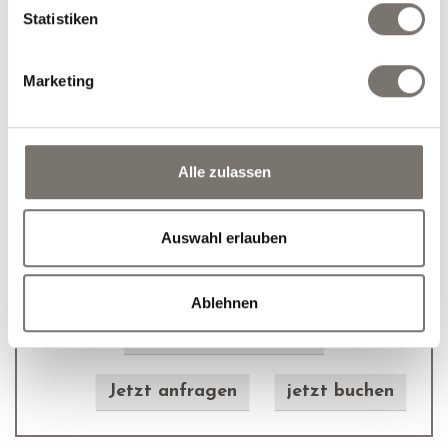
Statistiken
Snow & Sun Escape (3
Marketing
Nächte)
3 Übernachtungen inklusive Verwöhnhalbpension
Alle zulassen
09.01.2027 bis 13.01.2027
27.02.2027 bis 04.04.2027
Auswahl erlauben
3 Nächte mit Verwöhnhalbpension
die beliebten »Hubertushof-Extras«
Ablehnen
€ 354,00 pro Person
Jetzt anfragen
jetzt buchen