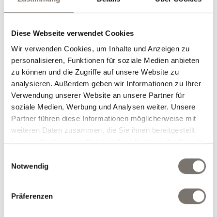
7 Nächte mit Verwöhnhalbpension
die beliebten »Hubertushof-Extras«
6-Tage-Skipass für den größten
Diese Webseite verwendet Cookies
Skiverbund Österreichs amadé
Wir verwenden Cookies, um Inhalte und Anzeigen zu
€ 1.235,00 pro Person
personalisieren, Funktionen für soziale Medien anbieten
zu können und die Zugriffe auf unsere Website zu
analysieren. Außerdem geben wir Informationen zu Ihrer
Jetzt anfragen
jetzt buchen
Verwendung unserer Website an unsere Partner für
soziale Medien, Werbung und Analysen weiter. Unsere
Partner führen diese Informationen möglicherweise mit
weiteren Daten zusammen, die Sie ihnen bereitgestellt
haben oder die sie im Rahmen Ihrer Nutzung der Dienste
gesammelt haben.
Einwilligungsauswahl
Notwendig
Präferenzen