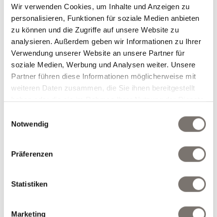
12.07.2026 bis 25.09.2026
Wir verwenden Cookies, um Inhalte und Anzeigen zu
26.09.2026 bis 01.11.2026
personalisieren, Funktionen für soziale Medien anbieten
5 Übernachtungen
zu können und die Zugriffe auf unsere Website zu
€ 460,00
1 Tag E-Bike Verleih
ab
/Pers.
analysieren. Außerdem geben wir Informationen zu Ihrer
Verwendung unserer Website an unsere Partner für
soziale Medien, Werbung und Analysen weiter. Unsere
Partner führen diese Informationen möglicherweise mit
weiteren Daten zusammen, die Sie ihnen bereitgestellt
haben oder die sie im Rahmen Ihrer Nutzung der Dienste
gesammelt haben.
Einwilligungsauswahl
Bergweihnachtszeit
Notwendig
04.12.2026 bis 26.12.2026
Präferenzen
4 Übernachtungen
mit Verwöhnhalbpension und
Statistiken
€ 480,00
Weihnachtsprogramm
/Pers.
Marketing