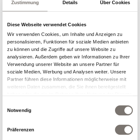
Zustimmung
Details
Über Cookies
04.12.2026 bis 26.12.2026
Diese Webseite verwendet Cookies
4 Übernachtungen
Wir verwenden Cookies, um Inhalte und Anzeigen zu
mit Verwöhnhalbpension und
personalisieren, Funktionen für soziale Medien anbieten
€ 480,00
Weihnachtsprogramm
/Pers.
zu können und die Zugriffe auf unsere Website zu
analysieren. Außerdem geben wir Informationen zu Ihrer
Verwendung unserer Website an unsere Partner für
soziale Medien, Werbung und Analysen weiter. Unsere
Partner führen diese Informationen möglicherweise mit
weiteren Daten zusammen, die Sie ihnen bereitgestellt
haben oder die sie im Rahmen Ihrer Nutzung der Dienste
Adventwochenende inkl.
gesammelt haben.
Einwilligungsauswahl
Adventsingen
Notwendig
04.12.2026 bis 06.12.2026
11.12.2026 bis 13.12.2026
2 Übernachtungen
Präferenzen
Eintritt Adventsingen 1 Punsch oder