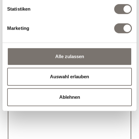
€ 250,00
Glühwein
/Pers.
Statistiken
Marketing
Alle zulassen
Christkind‘l Pauschale
Auswahl erlauben
19.12.2026 bis 26.12.2026
7 Übernachtungen
€ 826,00
und unserem Weihnachtsprogramm
/Pers.
Ablehnen