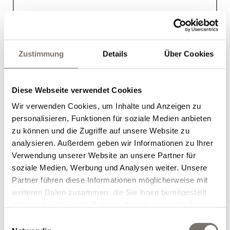
Zustimmung
Details
Über Cookies
Berg-Aktiv-Paket
Diese Webseite verwendet Cookies
12.07.2026 bis 25.09.2026
26.09.2026 bis 01.11.2026
Wir verwenden Cookies, um Inhalte und Anzeigen zu
7 Übernachtungen
personalisieren, Funktionen für soziale Medien anbieten
€ 588,00
inklusive Halbpension
ab
/Pers.
zu können und die Zugriffe auf unsere Website zu
analysieren. Außerdem geben wir Informationen zu Ihrer
Verwendung unserer Website an unsere Partner für
soziale Medien, Werbung und Analysen weiter. Unsere
Partner führen diese Informationen möglicherweise mit
weiteren Daten zusammen, die Sie ihnen bereitgestellt
haben oder die sie im Rahmen Ihrer Nutzung der Dienste
E-Bike Pauschale
gesammelt haben.
Einwilligungsauswahl