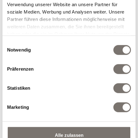
Zimmertyp und Anzahl der Personen
Verwendung unserer Website an unsere Partner für
auswählen
soziale Medien, Werbung und Analysen weiter. Unsere
Partner führen diese Informationen möglicherweise mit
weiteren Daten zusammen, die Sie ihnen bereitgestellt
Zimmertyp auswählen
*
haben oder die sie im Rahmen Ihrer Nutzung der Dienste
gesammelt haben.
Einwilligungsauswahl
Notwendig
Anzahl
Erwachsene
*
Präferenzen
Statistiken
weiteres Zimmer
Marketing
Gewünschte Extras auswählen
Nur Zimmer mit Frühstück
Alle zulassen