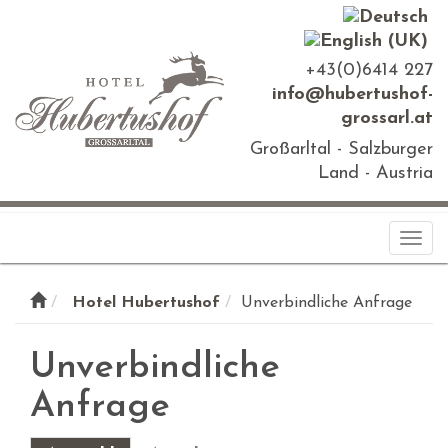
+43(0)6414 227
info@hubertushof-
grossarl.at
Großarltal - Salzburger
Land - Austria
Togg
navi
Hotel Hubertushof
Unverbindliche Anfrage
Unverbindliche
Anfrage