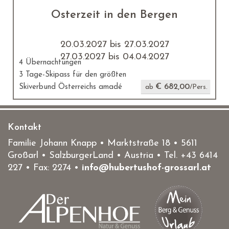
Osterzeit in den Bergen
20.03.2027 bis 27.03.2027
27.03.2027 bis 04.04.2027
4 Übernachtungen
3 Tage-Skipass für den größten
€ 682,00
Skiverbund Österreichs amadé
ab
/Pers.
Kontakt
Familie Johann Knapp • Marktstraße 18
•
5611
Großarl
• SalzburgerLand •
Austria
• Tel.
+43 6414
227
• Fax: 2274 •
info@hubertushof-grossarl.at