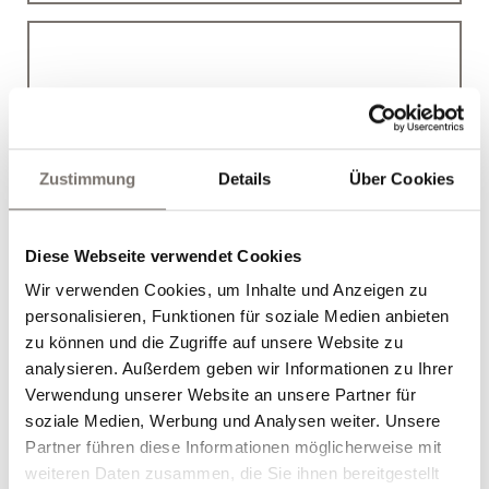
Berg-Aktiv-Paket
Zustimmung
Details
Über Cookies
12.07.2026 bis 25.09.2026
Diese Webseite verwendet Cookies
26.09.2026 bis 01.11.2026
7 Übernachtungen
Wir verwenden Cookies, um Inhalte und Anzeigen zu
€ 588,00
inklusive Halbpension
ab
/Pers.
personalisieren, Funktionen für soziale Medien anbieten
zu können und die Zugriffe auf unsere Website zu
analysieren. Außerdem geben wir Informationen zu Ihrer
Verwendung unserer Website an unsere Partner für
soziale Medien, Werbung und Analysen weiter. Unsere
Partner führen diese Informationen möglicherweise mit
weiteren Daten zusammen, die Sie ihnen bereitgestellt