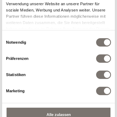
Zimmertyp und Anzahl der Personen
Verwendung unserer Website an unsere Partner für
auswählen
soziale Medien, Werbung und Analysen weiter. Unsere
Partner führen diese Informationen möglicherweise mit
weiteren Daten zusammen, die Sie ihnen bereitgestellt
Zimmertyp auswählen
*
haben oder die sie im Rahmen Ihrer Nutzung der Dienste
gesammelt haben.
Einwilligungsauswahl
Notwendig
Anzahl
Erwachsene
*
Präferenzen
Statistiken
weiteres Zimmer
Marketing
Gewünschte Extras auswählen
Nur Zimmer mit Frühstück
Alle zulassen