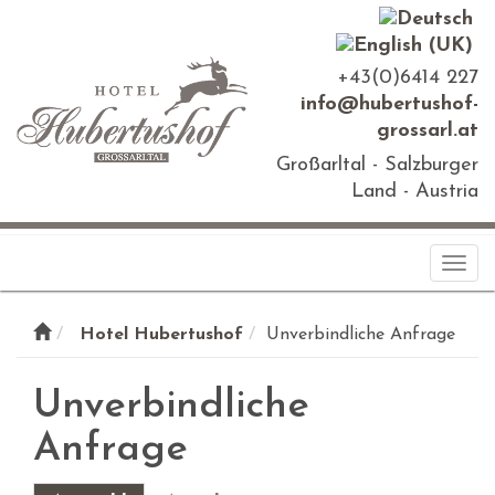
+43(0)6414 227
info@hubertushof-
grossarl.at
Großarltal - Salzburger
Land - Austria
Togg
navi
Hotel Hubertushof
Unverbindliche Anfrage
Unverbindliche
Anfrage