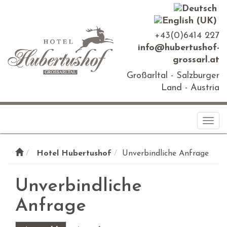
+43(0)6414 227
info@hubertushof-
grossarl.at
Großarltal - Salzburger
Land - Austria
Togg
navi
Hotel Hubertushof
Unverbindliche Anfrage
Unverbindliche
Anfrage