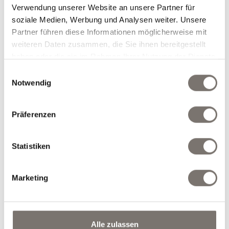
Zimmertyp und Anzahl der Personen
Verwendung unserer Website an unsere Partner für
auswählen
soziale Medien, Werbung und Analysen weiter. Unsere
Partner führen diese Informationen möglicherweise mit
weiteren Daten zusammen, die Sie ihnen bereitgestellt
Zimmertyp auswählen
*
haben oder die sie im Rahmen Ihrer Nutzung der Dienste
gesammelt haben.
Einwilligungsauswahl
Notwendig
Anzahl
Erwachsene
*
Präferenzen
Statistiken
weiteres Zimmer
Marketing
Gewünschte Extras auswählen
Nur Zimmer mit Frühstück
Alle zulassen