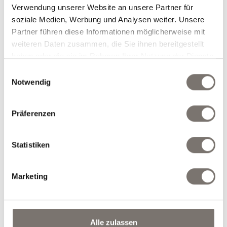
Zimmertyp und Anzahl der Personen
Verwendung unserer Website an unsere Partner für
auswählen
soziale Medien, Werbung und Analysen weiter. Unsere
Partner führen diese Informationen möglicherweise mit
weiteren Daten zusammen, die Sie ihnen bereitgestellt
Zimmertyp auswählen
*
haben oder die sie im Rahmen Ihrer Nutzung der Dienste
gesammelt haben.
Einwilligungsauswahl
Notwendig
Anzahl
Erwachsene
*
Präferenzen
Statistiken
weiteres Zimmer
Marketing
Gewünschte Extras auswählen
Nur Zimmer mit Frühstück
Alle zulassen