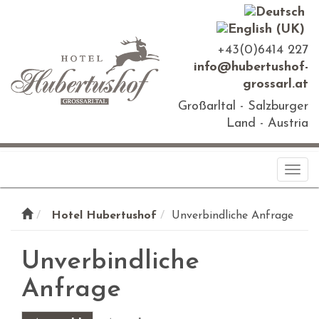
+43(0)6414 227
info@hubertushof-
grossarl.at
Großarltal - Salzburger
Land - Austria
Togg
navi
Hotel Hubertushof
Unverbindliche Anfrage
Unverbindliche
Anfrage