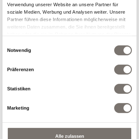
Zimmertyp und Anzahl der Personen
Verwendung unserer Website an unsere Partner für
auswählen
soziale Medien, Werbung und Analysen weiter. Unsere
Partner führen diese Informationen möglicherweise mit
weiteren Daten zusammen, die Sie ihnen bereitgestellt
Zimmertyp auswählen
*
haben oder die sie im Rahmen Ihrer Nutzung der Dienste
gesammelt haben.
Einwilligungsauswahl
Notwendig
Anzahl
Erwachsene
*
Präferenzen
Statistiken
weiteres Zimmer
Marketing
Gewünschte Extras auswählen
Nur Zimmer mit Frühstück
Alle zulassen