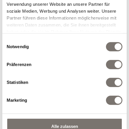
Zimmertyp und Anzahl der Personen
Verwendung unserer Website an unsere Partner für
auswählen
soziale Medien, Werbung und Analysen weiter. Unsere
Partner führen diese Informationen möglicherweise mit
weiteren Daten zusammen, die Sie ihnen bereitgestellt
Zimmertyp auswählen
*
haben oder die sie im Rahmen Ihrer Nutzung der Dienste
gesammelt haben.
Einwilligungsauswahl
Notwendig
Anzahl
Erwachsene
*
Präferenzen
Statistiken
weiteres Zimmer
Marketing
Gewünschte Extras auswählen
Nur Zimmer mit Frühstück
Alle zulassen