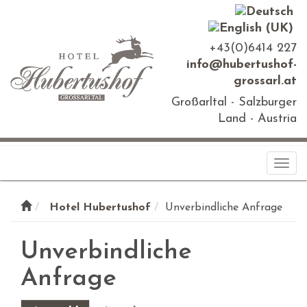
+43(0)6414 227
info@hubertushof-
grossarl.at
Großarltal - Salzburger
Land - Austria
Togg
navi
Hotel Hubertushof
Unverbindliche Anfrage
Unverbindliche
Anfrage